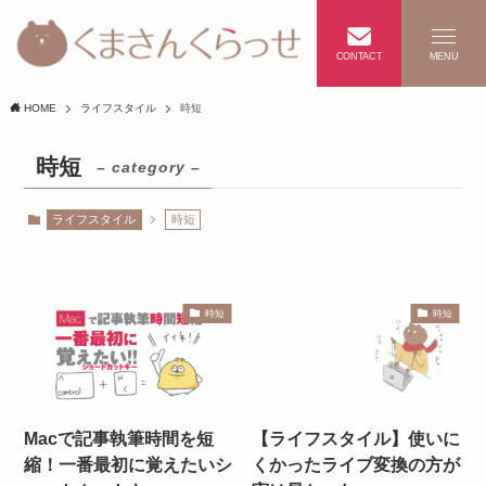
CONTACT
MENU
HOME
ライフスタイル
時短
時短
– category –
ライフスタイル
時短
時短
時短
Macで記事執筆時間を短
【ライフスタイル】使いに
縮！一番最初に覚えたいシ
くかったライブ変換の方が