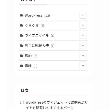
WordPress
(12)
(3)
くまくら
(7)
(6)
(4)
ライフスタイル
(6)
(3)
(3)
(2)
勝手に観光大使
(1)
(2)
(1)
節約
(4)
(2)
(1)
趣味
(9)
(3)
(6)
(1)
目次
(2)
WordPressのウィジェットは訪問者がサ
イトを閲覧しやすくするパーツ