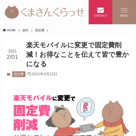
CONTACT
MENU
HOME
節約
固定費
楽天モバイルに変更で固定費削
2021
減！お得なことを伝えて皆で豊か
2/01
になる
2021年3月12日
固定費